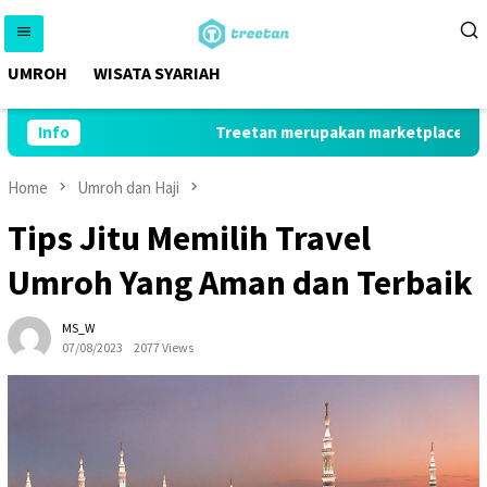
Skip
to
content
UMROH
WISATA SYARIAH
Info
Treetan merupakan marketplace yang me
Home
Umroh dan Haji
Tips Jitu Memilih Travel
Umroh Yang Aman dan Terbaik
MS_W
07/08/2023
2077 Views