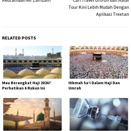
navigation
Keutamaan Air Zamzam
Cari Travel Umroh dan Halal
Tour Kini Lebih Mudah Dengan
Aplikasi Treetan
RELATED POSTS
Mau Berangkat Haji 2026?
Hikmah Sa’i Dalam Haji Dan
Perhatikan 6 Rukun Ini
Umrah