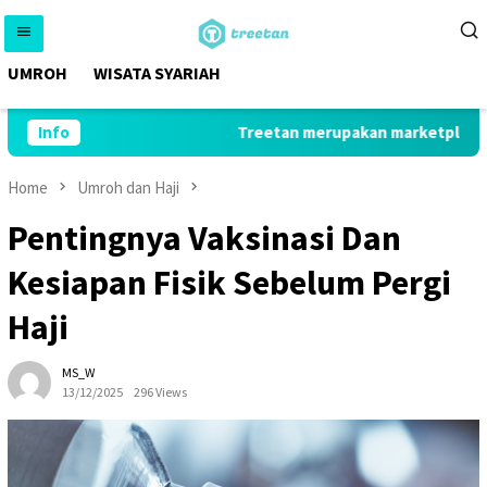
Skip
to
content
UMROH
WISATA SYARIAH
Info
Treetan merupakan marketplace yan
Home
Umroh dan Haji
Pentingnya Vaksinasi Dan
Kesiapan Fisik Sebelum Pergi
Haji
MS_W
13/12/2025
296 Views