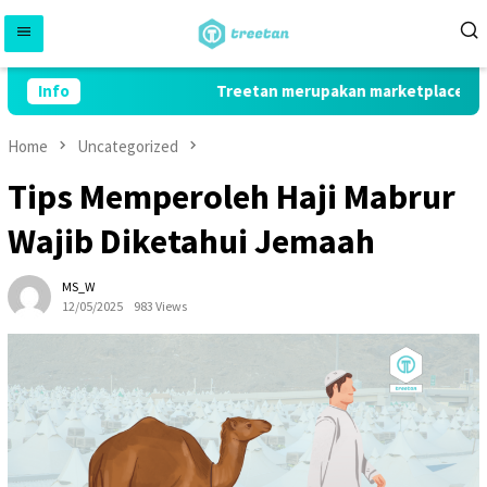
Skip
to
content
Info
Treetan merupakan marketplace yang m
Home
Uncategorized
Tips Memperoleh Haji Mabrur
Wajib Diketahui Jemaah
MS_W
12/05/2025
983 Views