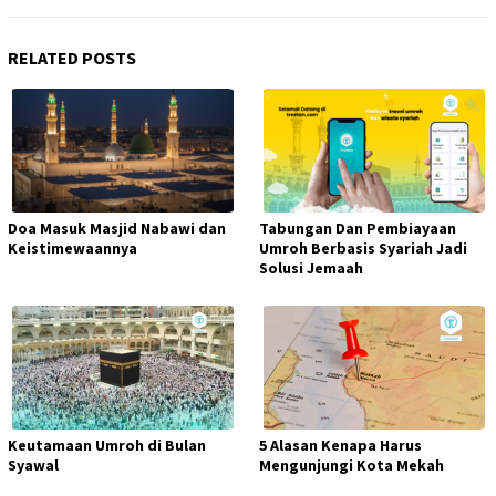
RELATED POSTS
Doa Masuk Masjid Nabawi dan
Tabungan Dan Pembiayaan
Keistimewaannya
Umroh Berbasis Syariah Jadi
Solusi Jemaah
Keutamaan Umroh di Bulan
5 Alasan Kenapa Harus
Syawal
Mengunjungi Kota Mekah