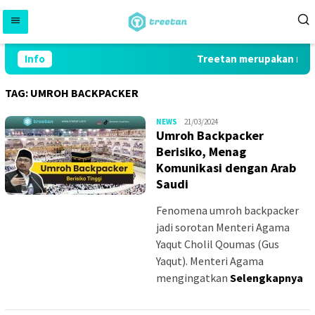
Skip
to
content
Info
Treetan merupakan marke
TAG:
UMROH BACKPACKER
MS_W
NEWS
21/03/2024
Umroh Backpacker
Berisiko, Menag
Komunikasi dengan Arab
Saudi
Fenomena umroh backpacker
jadi sorotan Menteri Agama
Yaqut Cholil Qoumas (Gus
Yaqut). Menteri Agama
mengingatkan
Selengkapnya