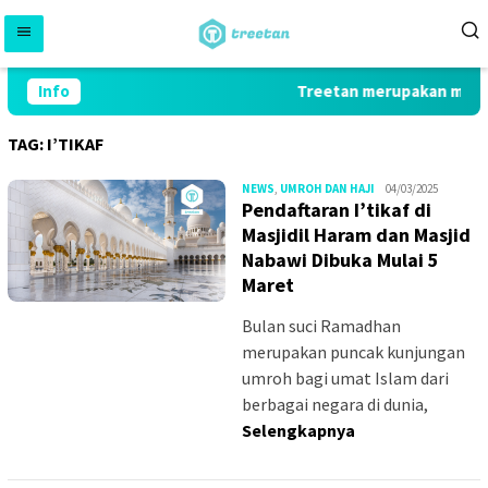
Skip
to
content
Info
Treetan merupakan market
TAG:
I’TIKAF
MS_W
NEWS
,
UMROH DAN HAJI
04/03/2025
Pendaftaran I’tikaf di
Masjidil Haram dan Masjid
Nabawi Dibuka Mulai 5
Maret
Bulan suci Ramadhan
merupakan puncak kunjungan
umroh bagi umat Islam dari
berbagai negara di dunia,
Selengkapnya