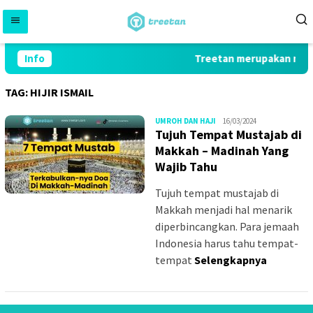
Skip
to
content
Info
Treetan merupakan marke
TAG:
HIJIR ISMAIL
MS_W
UMROH DAN HAJI
16/03/2024
Tujuh Tempat Mustajab di
Makkah – Madinah Yang
Wajib Tahu
Tujuh tempat mustajab di
Makkah menjadi hal menarik
diperbincangkan. Para jemaah
Indonesia harus tahu tempat-
tempat
Selengkapnya