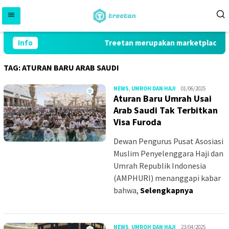
Skip
to
content
Info
Treetan merupakan marketplace yan
TAG:
ATURAN BARU ARAB SAUDI
MS_W
NEWS
,
UMROH DAN HAJI
01/06/2025
Aturan Baru Umrah Usai
Arab Saudi Tak Terbitkan
Visa Furoda
Dewan Pengurus Pusat Asosiasi
Muslim Penyelenggara Haji dan
Umrah Republik Indonesia
(AMPHURI) menanggapi kabar
bahwa,
Selengkapnya
MS_W
NEWS
,
UMROH DAN HAJI
23/04/2025