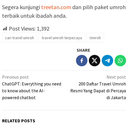
Segera kunjungi
treetan.com
dan pilih paket umroh
terbaik untuk ibadah anda.
Post Views:
1,392
cari travel umroh
travel umroh terpecaya
Umroh
SHARE
Post
Previous post
Next post
navigation
ChatGPT: Everything you need
200 Daftar Travel Umroh
to know about the AI-
Resmi Yang Dapat di Percaya
powered chatbot
di Jakarta
RELATED POSTS