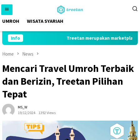
Skip
to
content
UMROH
WISATA SYARIAH
Info
Treetan merupakan marketplace yang 
Home
News
Mencari Travel Umroh Terbaik
dan Berizin, Treetan Pilihan
Tepat
MS_W
19/12/2024
1392 Views