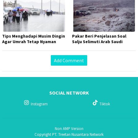
Tips Menghadapi Musim Dingin
Pakar Beri Penjelasan Soal
Agar Umrah Tetap Nyaman
Salju Selimuti Arab Saudi
Add Comment
SOCIAL NETWORK
Instagram
Tiktok
Non AMP Version
Copyright PT. Treetan Nusantara Network