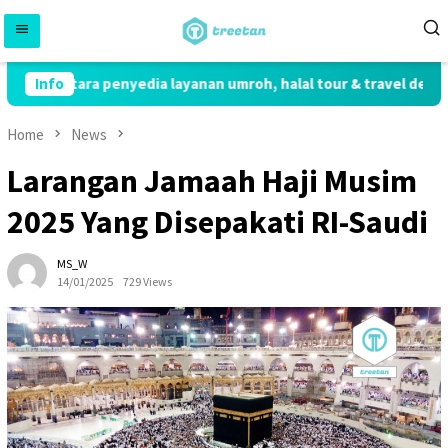
Skip
to
content
ng antara penyedia layanan umroh, halal tour & travel dengan 
Info
Home
News
Larangan Jamaah Haji Musim
2025 Yang Disepakati RI-Saudi
MS_W
14/01/2025
729 Views